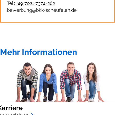
Tel.:
+49 7021 7374-262
bewerbung@bkk-scheufelen.de
Mehr Informationen
Karriere