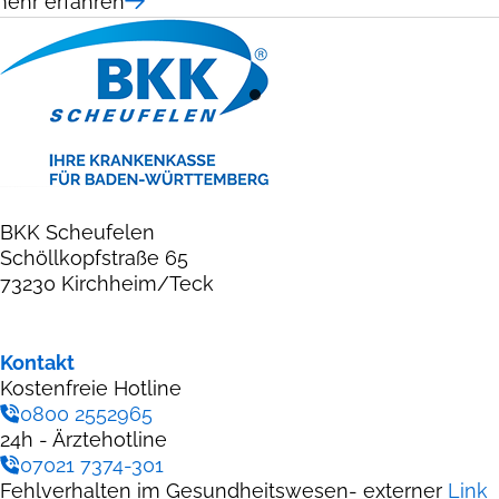
ehr erfahren
1
BKK Scheufelen
Schöllkopfstraße 65
73230 Kirchheim/Teck
Kontakt
Kostenfreie Hotline
0800 2552965
24h - Ärztehotline
07021 7374-301
Fehlverhalten im Gesundheitswesen- externer
Link