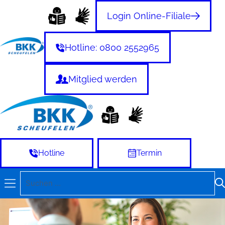
Zum
Login Online-Filiale
Inhalt
springen
Hotline: 0800 2552965
Mitglied werden
Hotline
Termin
Suchen