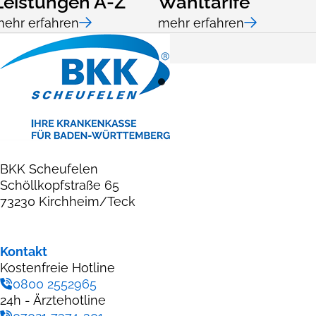
Leistungen A-Z
Wahltarife
ehr erfahren
mehr erfahren
1
BKK Scheufelen
Schöllkopfstraße 65
73230 Kirchheim/Teck
Kontakt
Kostenfreie Hotline
0800 2552965
24h - Ärztehotline